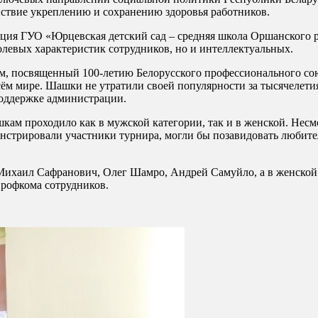
йствие укреплению и сохранению здоровья работников.
ция ГУО «Юрцевская детский сад – средняя школа Оршанского 
олевых характеристик сотрудников, но и интеллектуальных.
м, посвященный 100-летию Белорусского профессионального сою
ём мире. Шашки не утратили своей популярности за тысячелетия
оддержке администрации.
м проходило как в мужской категории, так и в женской. Несмот
монстрировали участники турнира, могли бы позавидовать любите
 Михаил Сафранович, Олег Шамро, Андрей Самуйло, а в женско
рофкома сотрудников.