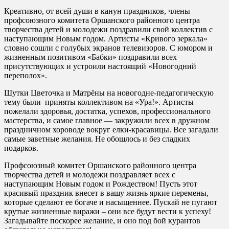
Креативно, от всей души в канун праздников, члены
профсоюзного комитета Оршанского районного центра
творчества детей и молодежи поздравили свой коллектив с
наступающим Новым годом. Артисты «Кривого зеркала»
словно сошли с голубых экранов телевизоров. С юмором и
жизненным позитивом «Бабки» поздравили всех
присутствующих и устроили настоящий «Новогодний
переполох».
Шутки Цветочка и Матрёны на новогодне-педагогическую
тему были приняты коллективом на «Ура!». Артисты
пожелали здоровья, достатка, успехов, профессионального
мастерства, и самое главное — закружили всех в дружном
праздничном хороводе вокруг елки-красавицы. Все загадали
самые заветные желания. Не обошлось и без сладких
подарков.
Профсоюзный комитет Оршанского районного центра
творчества детей и молодежи поздравляет всех с
наступающим Новым годом и Рождеством! Пусть этот
красивый праздник внесет в вашу жизнь яркие перемены,
которые сделают ее богаче и насыщеннее. Пускай не пугают
крутые жизненные виражи – они все будут вести к успеху!
Загадывайте поскорее желание, и оно под бой курантов