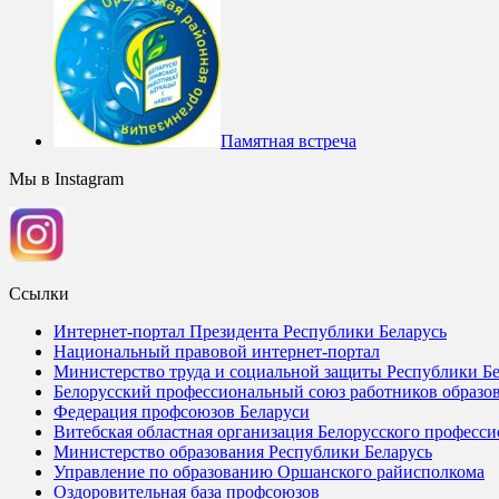
Памятная встреча
Мы в Instagram
Ссылки
Интернет-портал Президента Республики Беларусь
Национальный правовой интернет-портал
Министерство труда и социальной защиты Республики Бе
Белорусский профессиональный союз работников образов
Федерация профсоюзов Беларуси
Витебская областная организация Белорусского професси
Министерство образования Республики Беларусь
Управление по образованию Оршанского райисполкома
Оздоровительная база профсоюзов