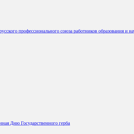
русского профессионального союза работников образования и н
нная Дню Государственного герба