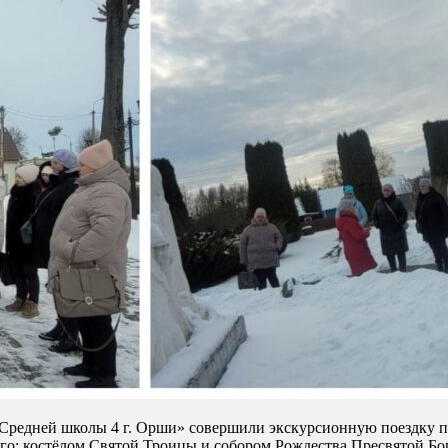
Средней школы 4 г. Орши» совершили экскурсионную поездку п
го: костёлом Святой Троицы и собором Рождества Пресвятой Бо