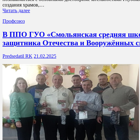
создания храмов,…
Читать далее
Профсоюз
В ППО ГУО «Смольянская средняя шко
защитника Отечества и Вооружённых с
Predsedatil RK
21.02.2025