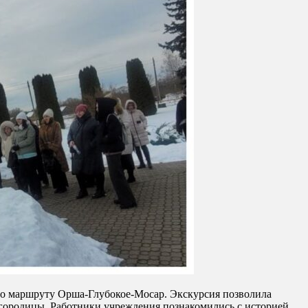
о маршруту Орша-Глубокое-Мосар. Экскурсия позволила
городицы. Работники учреждения познакомились с историей